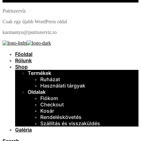
Putriszervíz
Csak egy újabb WordPress oldal
karmantyu@putriszerviz.ro
Főoldal
Rólunk
Shop
Termékek
Ruházat
Használati tárgyak
Oldalak
Fiókom
Checkout
Kosár
Rendeléskövetés
Szállítás és visszaküldés
Galéria