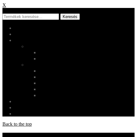
X
X
Keresés
Főoldal
Rólunk
Shop
Termékek
Ruházat
Használati tárgyak
Oldalak
Fiókom
Checkout
Kosár
Rendeléskövetés
Szállítás és visszaküldés
Galéria
Login
Cart
0
Back to the top
Socials