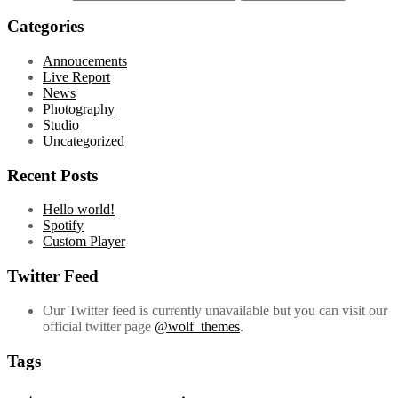
My Links
Fiókom
Kosár
Termékek
Összes termék
Ruházat
Használati tárgyak
Információ
Rólunk
Kapcsolat
karmanytu@putriszerviz.ro
A putriszerviz.ro weboldal teljes szöveges és grafikus tartalma,
beleértve a mindenkori és korábbi a cikkeket, fotós és videós
anyagokat, szerzői jogi védelem alatt állnak. A weboldal