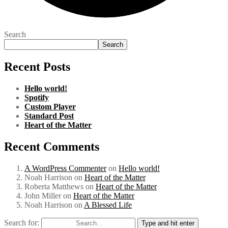
Annoucements
Live Report
News
Photography
Studio
Uncategorized
Recent Posts
Hello world!
Spotify
Custom Player
Twitter Feed
Our Twitter feed is currently unavailable but you can visit our
official twitter page
@wolf_themes
.
Tags
art
project
Branding
magazine
photo
showreel
sound design
video