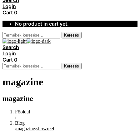
Search
Login
Cart
0
No product in cart yet.
Keresés
Search
Login
Cart
0
Keresés
magazine
magazine
Főoldal
/
Blog
/
magazine
/
showreel