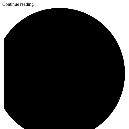
Search
Search
Recent Posts
Hello world!
Spotify
Custom Player
Standard Post
Heart of the Matter
Recent Comments
A WordPress Commenter
on
Hello world!
Noah Harrison
on
Heart of the Matter
Roberta Matthews
on
Heart of the Matter
John Miller
on
Heart of the Matter
Noah Harrison
on
A Blessed Life
Search for:
Type and hit enter
Categories