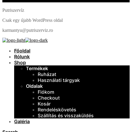
Putriszervíz
Csak egy újabb WordPress oldal
karmantyu@putriszerviz.ro
Főoldal
Rólunk
Shop
Termékek
Ruházat
Használati tárgyak
Oldalak
Fiókom
Checkout
Kosár
Rendeléskövetés
Szállítás és visszaküldés
Galéria