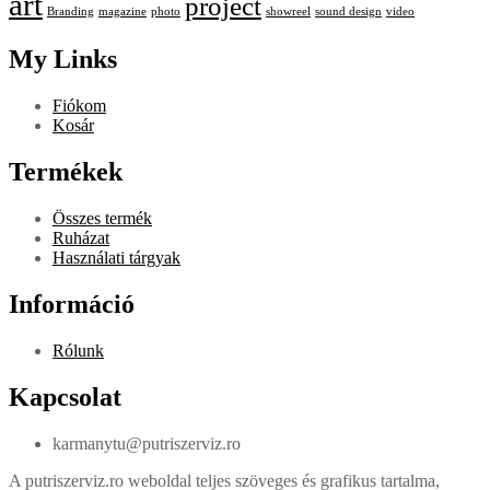
mindennemű tartalma engedély nélküli felhasználása, átdolgozása,
másolása tilos, ideértve de nem kizárólag a bevételszerző
tevékenységre való felhasználást.
© WordPress Theme by
WolfThemes
•
Privacy Policy
•
Cookie
Policy
•
Terms & Condition