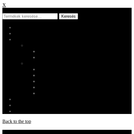
X
X
Keresés
Főoldal
Rólunk
Shop
Termékek
Ruházat
Használati tárgyak
Oldalak
Fiókom
Checkout
Kosár
Rendeléskövetés
Szállítás és visszaküldés
Galéria
Login
Cart
0
Back to the top
Socials